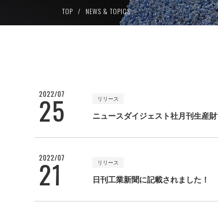
TOP
NEWS & TOPICS
ワーク材質より検索
研削トイ
ドルチェシ
SPW
PTマグナム
HWシリーズ
2022/07
25
リリース
ニュースダイジェスト社月刊生産財
2022/07
21
リリース
日刊工業新聞に記載されました！