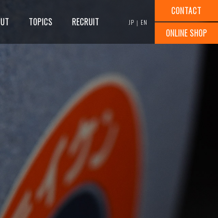
CONTACT
OUT
TOPICS
RECRUIT
JP
｜
EN
ONLINE SHOP
研削試験
講習会