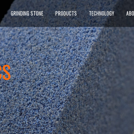
GRINDING STONE
PRODUCTS
TECHNOLOGY
AB
CS
る
ジメント
タビュー
研削方法
立会テスト
アクセス
工場見学