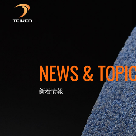
NEWS & TOPI
新着情報
砥石とは
PoreTec(気孔技術)
会社概要
動画一覧
採用情報
砥石を知
製造工程
品質マネ
展示会
社員イン